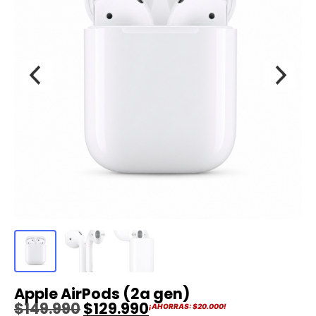
Apple AirPods (2a gen)
$
149.990
$
129.990
¡AHORRAS:
$
20.000
!