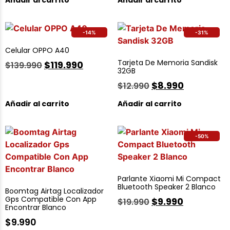
Añadir al carrito
Añadir al carrito
-14%
-31%
Celular OPPO A40
Tarjeta De Memoria Sandisk
$
119.990
$
139.990
32GB
$
8.990
$
12.990
Añadir al carrito
Añadir al carrito
-50%
Parlante Xiaomi Mi Compact
Bluetooth Speaker 2 Blanco
Boomtag Airtag Localizador
Gps Compatible Con App
$
9.990
$
19.990
Encontrar Blanco
$
9.990