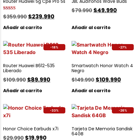
Router Huawei 5g Cpe Pro 5s
JBL Audífonos Wave Buds
$
49.990
$
79.990
Valorado
$
239.990
$
359.990
con
5.00
de 5
Añadir al carrito
Añadir al carrito
-18%
-27%
Router Huawei B612-535
Smartwatch Honor Watch 4
Liberado
Negro
$
89.990
$
109.990
$
109.990
$
149.990
Añadir al carrito
Añadir al carrito
-33%
-26%
Honor Choice Earbuds x7i
Tarjeta De Memoria Sandisk
64GB
$
19.990
$
29.990