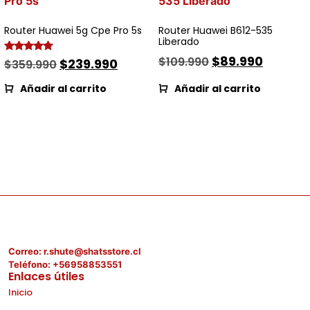
Router Huawei 5g Cpe Pro 5s
Router Huawei B612-535
Liberado
$
89.990
$
109.990
Valorado
$
239.990
$
359.990
con
5.00
de 5
Añadir al carrito
Añadir al carrito
Correo: r.shute@shatsstore.cl
Teléfono: +56958853551
Enlaces útiles
Inicio