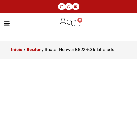
0
MIS PEDIDOS
Inicio
/
Router
/ Router Huawei B622-535 Liberado